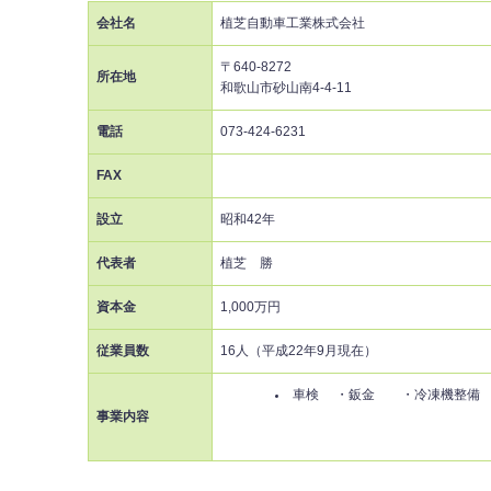
会社名
植芝自動車工業株式会社
〒640-8272
所在地
和歌山市砂山南4-4-11
電話
073-424-6231
FAX
設立
昭和42年
代表者
植芝 勝
資本金
1,000万円
従業員数
16人（平成22年9月現在）
車検 ・鈑金 ・冷凍
事業内容