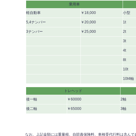
乗用車
軽自動車
￥18,000
小型
5,4ナンバー
￥20,000
1t
3ナンバー
￥25,000
2t
3t
4t
8t
10t
10t4軸
トレヘッド
後一軸
￥60000
2軸
後二軸
￥65000
3軸
なお、上記金額には重量税、自賠責保険料、車検受代行料は含んで